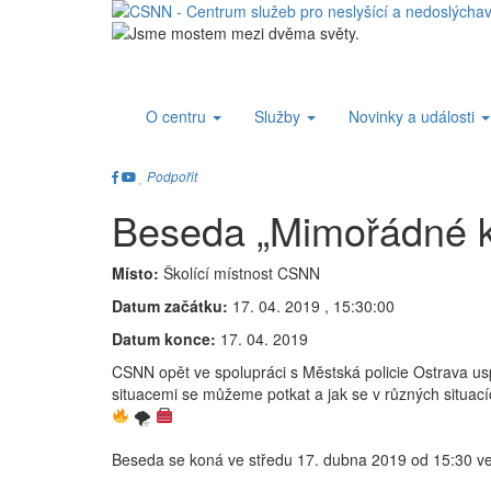
O centru
Služby
Novinky a události
Podpořit
Beseda „Mimořádné kr
Místo:
Školící místnost CSNN
Datum začátku:
17. 04. 2019 , 15:30:00
Datum konce:
17. 04. 2019
CSNN opět ve spolupráci s
Městská policie Ostrava
usp
situacemi se můžeme potkat a jak se v různých situac
🌪
Beseda se koná ve středu 17. dubna 2019 od 15:30 ve