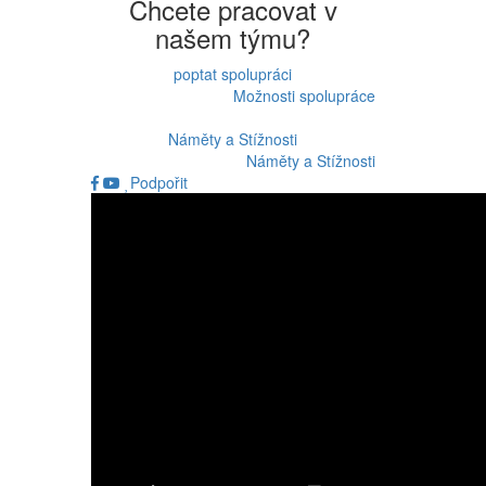
Chcete pracovat v
našem týmu?
poptat spolupráci
Možnosti spolupráce
Náměty a Stížnosti
Náměty a Stížnosti
Podpořit