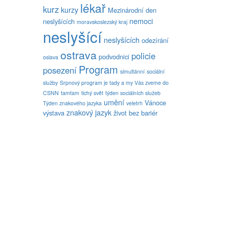
lékař
kurz
kurzy
Mezinárodní den
nemoci
neslyšících
moravskoslezský kraj
neslyšící
neslyšících
odezírání
ostrava
policie
podvodnici
oslava
Program
posezení
simultánní
sociální
služby
Srpnový program je tady a my Vás zveme do
CSNN
tamtam
tichý svět
týden sociálních služeb
umění
Vánoce
Týden znakového jazyka
veletrh
znakový jazyk
výstava
život bez bariér