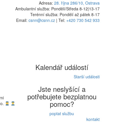
Adresa:
28. října 286/10, Ostrava
Ambulantní služba: Pondělí/Středa 8-12
|
13-17
Terénní služba: Pondělí až pátek 8-17
Email:
csnn@csnn.cz
|
Tel:
+420 730 542 933
Kalendář událostí
Starší události
Jste neslyšící a
potřebujete bezplatnou
mi
pomoc?
lo.
poptat službu
kontakt