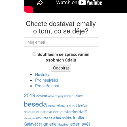
Chcete dostávat emaily
o tom, co se děje?
Souhlasím se zpracováním
osobních údajů
Novinky
Pro neslyšící
Pro veřejnost
2019
advent
akce
advent plný křídlení
beseda
cena hejtmana
chytrý telefon
colours of ostrava
den otevřených dveří
festival
exkurze
falešná sbírka
ekologie
galerie
jeden svět
Galavečer
Havířov