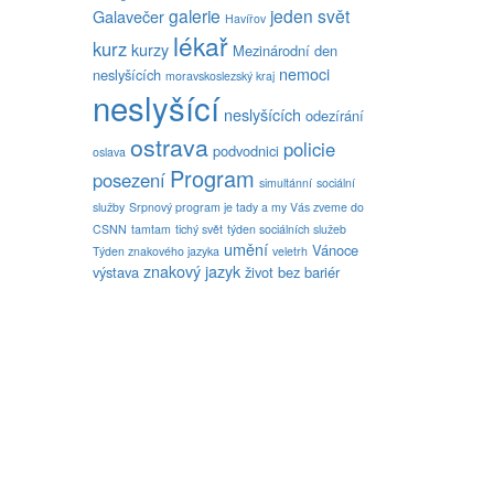
galerie
jeden svět
Galavečer
Havířov
lékař
kurz
kurzy
Mezinárodní den
nemoci
neslyšících
moravskoslezský kraj
neslyšící
neslyšících
odezírání
ostrava
policie
podvodnici
oslava
Program
posezení
simultánní
sociální
služby
Srpnový program je tady a my Vás zveme do
CSNN
tamtam
tichý svět
týden sociálních služeb
umění
Vánoce
Týden znakového jazyka
veletrh
znakový jazyk
výstava
život bez bariér