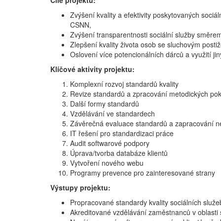
Cíle projektu:
Zvýšení kvality a efektivity poskytovaných soc
CSNN,
Zvýšení transparentnosti sociální služby směre
Zlepšení kvality života osob se sluchovým posti
Oslovení více potencionálních dárců a využití ji
Klíčové aktivity projektu:
Komplexní rozvoj standardů kvality
Revize standardů a zpracování metodických po
Další formy standardů
Vzdělávání ve standardech
Závěrečná evaluace standardů a zapracování n
IT řešení pro standardizaci práce
Audit softwarové podpory
Úprava/tvorba databáze klientů
Vytvoření nového webu
Programy prevence pro zainteresované strany
Výstupy projektu:
Propracované standardy kvality sociálních služe
Akreditované vzdělávání zaměstnanců v oblasti 