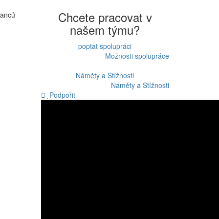
Chcete pracovat v
nanců
našem týmu?
,
poptat spolupráci
Možnosti spolupráce
Náměty a Stížnosti
Náměty a Stížnosti
Podpořit