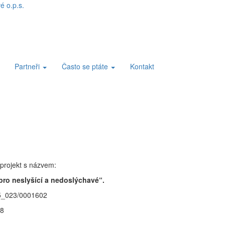
Partneři
Často se ptáte
Kontakt
 projekt s názvem:
 pro neslyšící a nedoslýchavé“.
_023/0001602
18