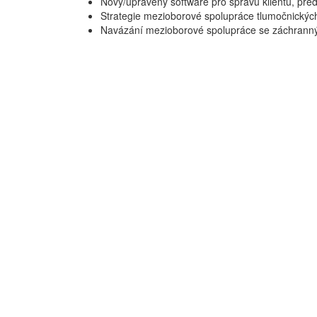
Nový/upravený software pro správu klientů, pře
Strategie mezioborové spolupráce tlumočnickýc
Navázání mezioborové spolupráce se záchranný