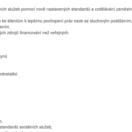
iálních služeb pomocí nově nastavených standardů a vzdělávání zaměst
m ke klientům k lepšímu pochopení práv osob se sluchovým postižením
žením,
ných zdrojů financování než veřejných.
kynů
edostatků
b,
standardů sociálních služeb,