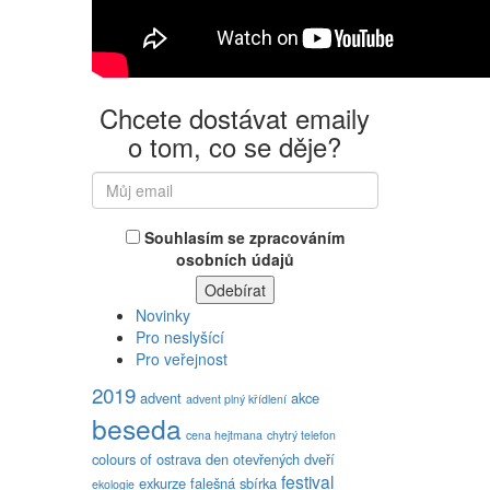
Chcete dostávat emaily
o tom, co se děje?
Souhlasím se zpracováním
osobních údajů
Novinky
Pro neslyšící
Pro veřejnost
2019
advent
akce
advent plný křídlení
beseda
cena hejtmana
chytrý telefon
colours of ostrava
den otevřených dveří
festival
exkurze
falešná sbírka
ekologie