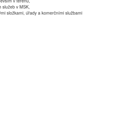
devším v terénu,
h služeb v MSK,
mi složkami, úřady a komerčními službami