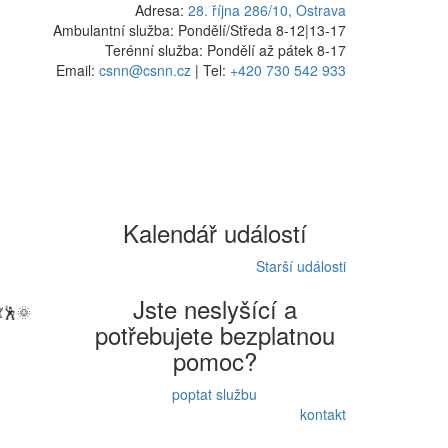
Adresa:
28. října 286/10, Ostrava
Ambulantní služba: Pondělí/Středa 8-12
|
13-17
Terénní služba: Pondělí až pátek 8-17
Email:
csnn@csnn.cz
|
Tel:
+420 730 542 933
Kalendář událostí
Starší události
Jste neslyšící a
💃🕺🌞
potřebujete bezplatnou
pomoc?
poptat službu
kontakt