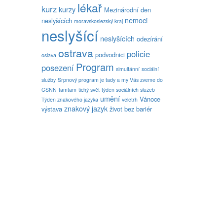
lékař
kurz
kurzy
Mezinárodní den
nemoci
neslyšících
moravskoslezský kraj
neslyšící
neslyšících
odezírání
ostrava
policie
podvodnici
oslava
Program
posezení
simultánní
sociální
služby
Srpnový program je tady a my Vás zveme do
CSNN
tamtam
tichý svět
týden sociálních služeb
umění
Vánoce
Týden znakového jazyka
veletrh
znakový jazyk
výstava
život bez bariér