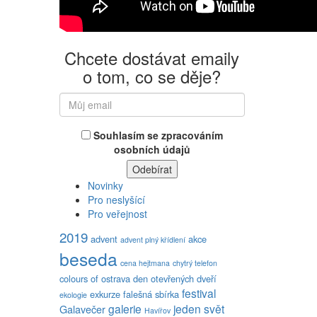
Chcete dostávat emaily
o tom, co se děje?
Souhlasím se zpracováním
osobních údajů
Novinky
Pro neslyšící
Pro veřejnost
2019
advent
akce
advent plný křídlení
beseda
cena hejtmana
chytrý telefon
colours of ostrava
den otevřených dveří
festival
exkurze
falešná sbírka
ekologie
galerie
jeden svět
Galavečer
Havířov