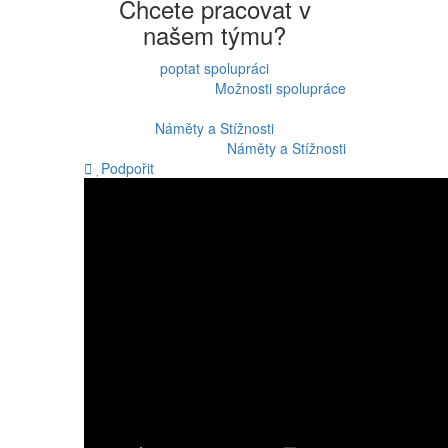
Chcete pracovat v
našem týmu?
poptat spolupráci
Možnosti spolupráce
Náměty a Stížnosti
Náměty a Stížnosti
Podpořit