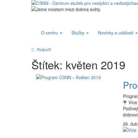
O centru
Služby
Novinky a události
Podpořit
Štítek:
květen 2019
Pro
Program
💐 Více
Podívej
dobrovo
26. du