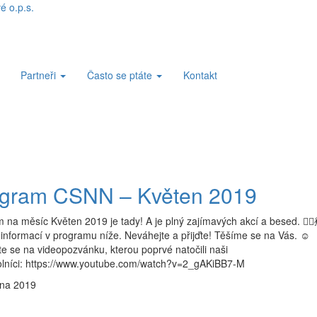
Partneři
Často se ptáte
Kontakt
gram CSNN – Květen 2019
 na měsíc Květen 2019 je tady! A je plný zajímavých akcí a besed. 👨‍⚕️
 informací v programu níže. Neváhejte a přijďte! Těšíme se na Vás. ☺️
te se na videopozvánku, kterou poprvé natočili naši
lníci: https://www.youtube.com/watch?v=2_gAKiBB7-M
bna 2019