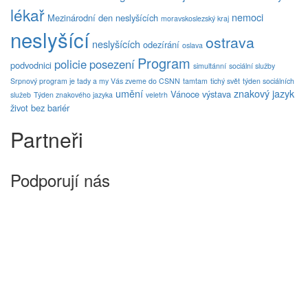
lékař
nemoci
Mezinárodní den neslyšících
moravskoslezský kraj
neslyšící
ostrava
neslyšících
odezírání
oslava
Program
policie
posezení
podvodnici
simultánní
sociální služby
Srpnový program je tady a my Vás zveme do CSNN
tamtam
tichý svět
týden sociálních
umění
znakový jazyk
Vánoce
výstava
služeb
Týden znakového jazyka
veletrh
život bez bariér
Partneři
Podporují nás