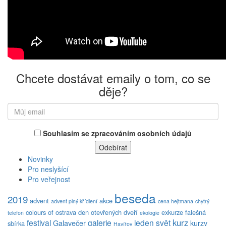
Chcete dostávat emaily o tom, co se
děje?
Souhlasím se zpracováním osobních údajů
Novinky
Pro neslyšící
Pro veřejnost
beseda
2019
advent
akce
advent plný křídlení
cena hejtmana
chytrý
colours of ostrava
den otevřených dveří
exkurze
falešná
telefon
ekologie
kurz
festival
galerie
jeden svět
Galavečer
kurzy
sbírka
Havířov