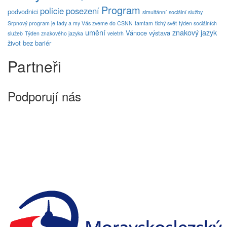
Program
policie
posezení
podvodnici
simultánní
sociální služby
Srpnový program je tady a my Vás zveme do CSNN
tamtam
tichý svět
týden sociálních
umění
znakový jazyk
Vánoce
výstava
služeb
Týden znakového jazyka
veletrh
život bez bariér
Partneři
Podporují nás