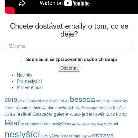
Chcete dostávat emaily o tom, co se
děje?
Souhlasím se zpracováním osobních údajů
Novinky
Pro neslyšící
Pro veřejnost
beseda
2019
advent
akce
advent plný křídlení
cena hejtmana
chytrý
colours of ostrava
den otevřených dveří
exkurze
falešná
telefon
ekologie
kurz
festival
galerie
jeden svět
Galavečer
kurzy
sbírka
Havířov
lékař
nemoci
Mezinárodní den neslyšících
moravskoslezský kraj
neslyšící
ostrava
neslyšících
odezírání
oslava