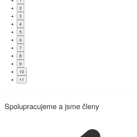
1
2
3
4
5
6
7
8
9
10
11
Spolupracujeme a jsme členy