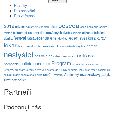
Novinky
Pro neslyšící
Pro veřejnost
beseda
2019
advent
akce
advent plný křídlení
cena hejtmana
chytrý
colours of ostrava
den otevřených dveří
exkurze
falešná
telefon
ekologie
kurz
festival
galerie
jeden svět
Galavečer
kurzy
sbírka
Havířov
lékař
nemoci
Mezinárodní den neslyšících
moravskoslezský kraj
neslyšící
ostrava
neslyšících
odezírání
oslava
Program
policie
posezení
podvodnici
simultánní
sociální služby
Srpnový program je tady a my Vás zveme do CSNN
tamtam
tichý svět
týden sociálních
umění
znakový jazyk
Vánoce
výstava
služeb
Týden znakového jazyka
veletrh
život bez bariér
Partneři
Podporují nás