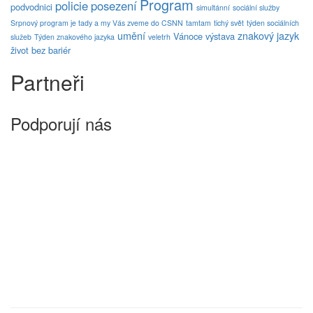
Program
policie
posezení
podvodnici
simultánní
sociální služby
Srpnový program je tady a my Vás zveme do CSNN
tamtam
tichý svět
týden sociálních
umění
znakový jazyk
Vánoce
výstava
služeb
Týden znakového jazyka
veletrh
život bez bariér
Partneři
Podporují nás