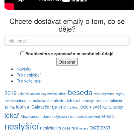
Chcete dostávat emaily o tom, co se
děje?
Souhlasím se zpracováním osobních údajů
Novinky
Pro neslyšící
Pro veřejnost
beseda
2019
advent
akce
advent plný křídlení
cena hejtmana
chytrý
colours of ostrava
den otevřených dveří
exkurze
falešná
telefon
ekologie
kurz
festival
galerie
jeden svět
Galavečer
kurzy
sbírka
Havířov
lékař
nemoci
Mezinárodní den neslyšících
moravskoslezský kraj
neslyšící
ostrava
neslyšících
odezírání
oslava