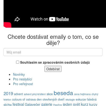
Chcete dostávat emaily o tom, co se
děje?
Souhlasím se zpracováním osobních údajů
Novinky
Pro neslyšící
Pro veřejnost
beseda
2019
advent
akce
advent plný křídlení
cena hejtmana
chytrý
colours of ostrava
den otevřených dveří
exkurze
falešná
telefon
ekologie
kurz
festival
galerie
jeden svět
Galavečer
kurzy
sbírka
Havířov