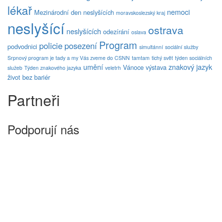
lékař
nemoci
Mezinárodní den neslyšících
moravskoslezský kraj
neslyšící
ostrava
neslyšících
odezírání
oslava
Program
policie
posezení
podvodnici
simultánní
sociální služby
Srpnový program je tady a my Vás zveme do CSNN
tamtam
tichý svět
týden sociálních
umění
znakový jazyk
Vánoce
výstava
služeb
Týden znakového jazyka
veletrh
život bez bariér
Partneři
Podporují nás