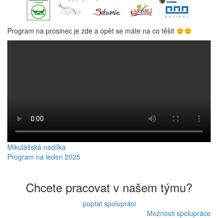
Program na prosinec je zde a opět se máte na co těšit
Navigace
Mikulášská nadílka
Program na leden 2025
pro
příspěvek
Chcete pracovat v našem týmu?
poptat spolupráci
Možnosti spolupráce