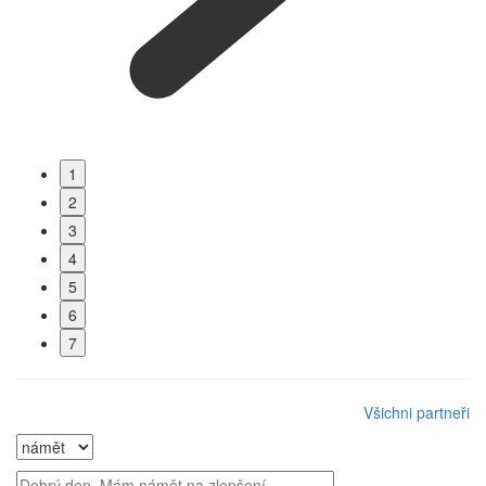
1
2
3
4
5
6
7
Všichni partneři