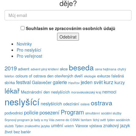
děje?
Souhlasím se zpracováním osobních údajů
Novinky
Pro neslyšící
Pro veřejnost
beseda
2019
advent
akce
advent plný křídlení
cena hejtmana
chytrý
colours of ostrava
den otevřených dveří
exkurze
falešná
telefon
ekologie
kurz
festival
galerie
jeden svět
Galavečer
kurzy
sbírka
Havířov
lékař
nemoci
Mezinárodní den neslyšících
moravskoslezský kraj
neslyšící
ostrava
neslyšících
odezírání
oslava
Program
policie
posezení
podvodnici
simultánní
sociální služby
Srpnový program je tady a my Vás zveme do CSNN
tamtam
tichý svět
týden sociálních
umění
znakový jazyk
Vánoce
výstava
služeb
Týden znakového jazyka
veletrh
život bez bariér