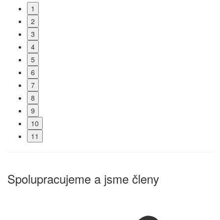
1
2
3
4
5
6
7
8
9
10
11
Spolupracujeme a jsme členy