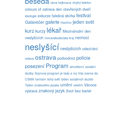
beseda
cena hejtmana
chytrý telefon
colours of ostrava
den otevřených dveří
festival
exkurze
falešná sbírka
ekologie
galerie
jeden svět
Galavečer
Havířov
lékař
kurz
kurzy
Mezinárodní den
nemoci
neslyšících
moravskoslezský kraj
neslyšící
neslyšících
odezírání
ostrava
policie
podvodnici
oslava
Program
posezení
simultánní
sociální
služby
Srpnový program je tady a my Vás zveme do
CSNN
tamtam
tichý svět
týden sociálních služeb
umění
Vánoce
Týden znakového jazyka
veletrh
znakový jazyk
výstava
život bez bariér