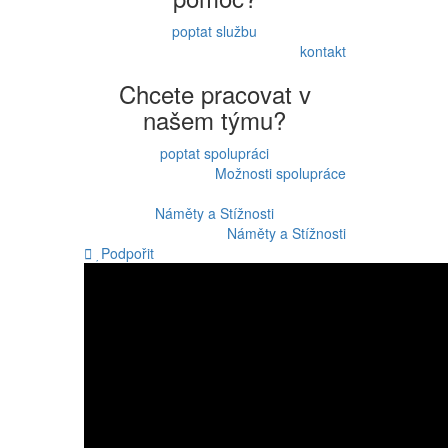
poptat službu
kontakt
Chcete pracovat v
našem týmu?
poptat spolupráci
Možnosti spolupráce
Náměty a Stížnosti
Náměty a Stížnosti
Podpořit