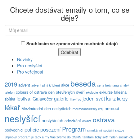
Chcete dostávat emaily o tom, co se
děje?
Souhlasím se zpracováním osobních údajů
Novinky
Pro neslyšící
Pro veřejnost
beseda
2019
advent
akce
advent plný křídlení
cena hejtmana
chytrý
colours of ostrava
den otevřených dveří
exkurze
falešná
telefon
ekologie
kurz
festival
galerie
jeden svět
Galavečer
kurzy
sbírka
Havířov
lékař
nemoci
Mezinárodní den neslyšících
moravskoslezský kraj
neslyšící
ostrava
neslyšících
odezírání
oslava
Program
policie
posezení
podvodnici
simultánní
sociální služby
Srpnový program je tady a my Vás zveme do CSNN
tamtam
tichý svět
týden sociálních