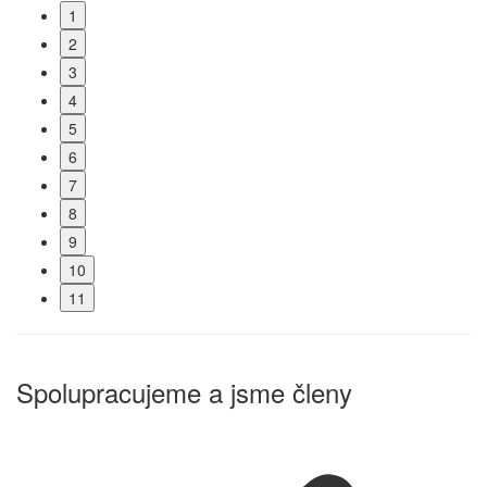
1
2
3
4
5
6
7
8
9
10
11
Spolupracujeme a jsme členy