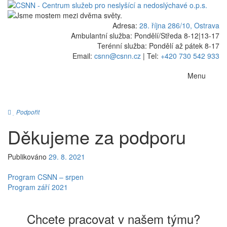
Adresa:
28. října 286/10, Ostrava
Ambulantní služba: Pondělí/Středa 8-12
|
13-17
Terénní služba: Pondělí až pátek 8-17
Email:
csnn@csnn.cz
|
Tel:
+420 730 542 933
Menu
Podpořit
Děkujeme za podporu
Publikováno
29. 8. 2021
Navigace
Program CSNN – srpen
Program září 2021
pro
příspěvek
Chcete pracovat v našem týmu?