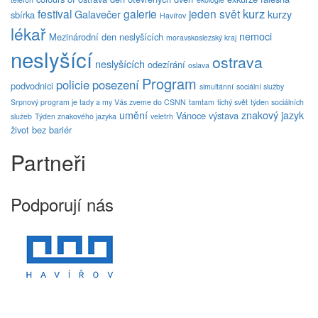
kurz
festival
galerie
jeden svět
Galavečer
kurzy
sbírka
Havířov
lékař
nemoci
Mezinárodní den neslyšících
moravskoslezský kraj
neslyšící
ostrava
neslyšících
odezírání
oslava
Program
policie
posezení
podvodnici
simultánní
sociální služby
Srpnový program je tady a my Vás zveme do CSNN
tamtam
tichý svět
týden sociálních
umění
znakový jazyk
Vánoce
výstava
služeb
Týden znakového jazyka
veletrh
život bez bariér
Partneři
Podporují nás