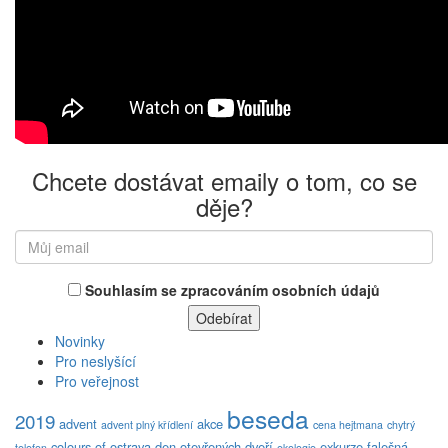
Chcete dostávat emaily o tom, co se
děje?
Souhlasím se zpracováním osobních údajů
Novinky
Pro neslyšící
Pro veřejnost
beseda
2019
advent
akce
advent plný křídlení
cena hejtmana
chytrý
colours of ostrava
den otevřených dveří
exkurze
falešná
telefon
ekologie