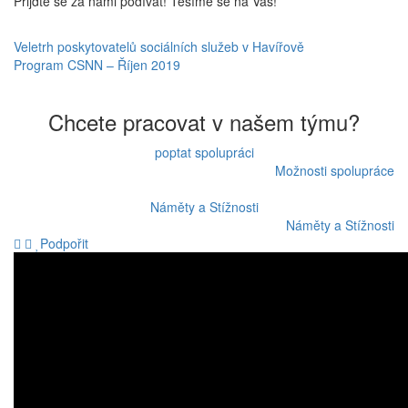
Přijďte se za námi podívat! Těšíme se na Vás!
Navigace
Veletrh poskytovatelů sociálních služeb v Havířově
Program CSNN – Říjen 2019
pro
příspěvek
Chcete pracovat v našem týmu?
poptat spolupráci
Možnosti spolupráce
Náměty a Stížnosti
Náměty a Stížnosti
Podpořit