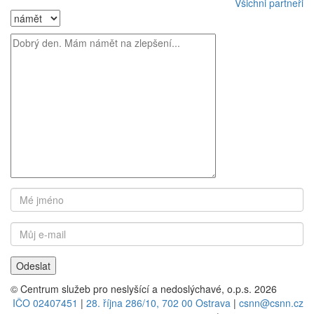
Všichni partneři
© Centrum služeb pro neslyšící a nedoslýchavé, o.p.s. 2026
IČO 02407451
|
28. října 286/10, 702 00 Ostrava
|
csnn@csnn.cz