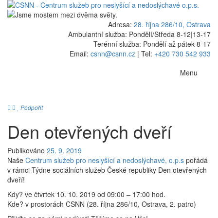
Adresa:
28. října 286/10, Ostrava
Ambulantní služba: Pondělí/Středa 8-12
|
13-17
Terénní služba: Pondělí až pátek 8-17
Email:
csnn@csnn.cz
|
Tel:
+420 730 542 933
Menu
Podpořit
Den otevřených dveří
Publikováno
25. 9. 2019
Naše
Centrum služeb pro neslyšící a nedoslýchavé, o.p.s
pořádá
v rámci Týdne sociálních služeb České republiky Den otevřených
dveří!
Kdy? ve čtvrtek 10. 10. 2019 od 09:00 – 17:00 hod.
Kde? v prostorách CSNN (28. října 286/10, Ostrava, 2. patro)